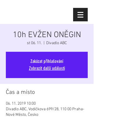
Diana Šoltýsová
10h EVŽEN ONĚGIN
st 06. 11.
  |  
Divadlo ABC
Zakázat přihlašování
Zobrazit další události
Čas a místo
06. 11. 2019 10:00
Divadlo ABC, Vodičkova 699/28, 110 00 Praha-
Nové Město, Česko