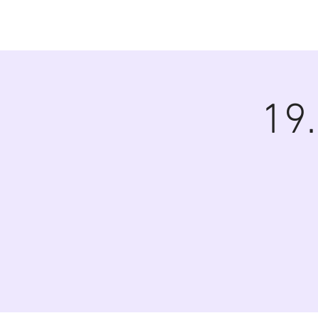
Diana Šoltýsov
19