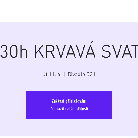
á
Home
Aktuálně
Program
Repertoár
G
.30h KRVAVÁ SVA
út 11. 6.
  |  
Divadlo D21
Zakázat přihlašování
Zobrazit další události