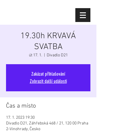
Diana Šoltýsová
19.30h KRVAVÁ
SVATBA
út 17. 1.
  |  
Divadlo D21
Zakázat přihlašování
Zobrazit další události
Čas a místo
17. 1. 2023 19:30
Divadlo D21, Záhřebská 468 / 21, 120 00 Praha
2-Vinohrady, Česko