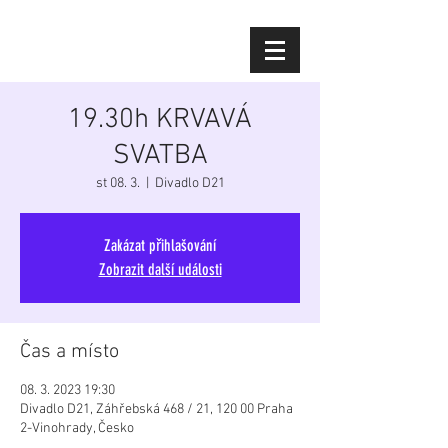
Diana Šoltýsová
19.30h KRVAVÁ
SVATBA
st 08. 3.
  |  
Divadlo D21
Zakázat přihlašování
Zobrazit další události
Čas a místo
08. 3. 2023 19:30
Divadlo D21, Záhřebská 468 / 21, 120 00 Praha
2-Vinohrady, Česko