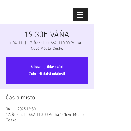
Diana Šoltýsová
19.30h VÁŇA
út 04. 11.
  |  
17, Řeznická 662, 110 00 Praha 1-
Nové Město, Česko
Zakázat přihlašování
Zobrazit další události
Čas a místo
04. 11. 2025 19:30
17, Řeznická 662, 110 00 Praha 1-Nové Město,
Česko