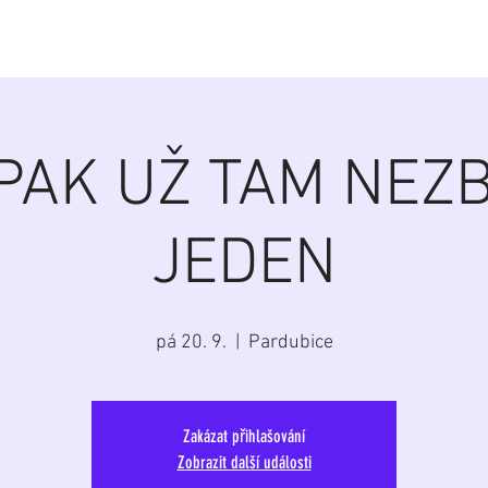
á
Home
Aktuálně
Program
Repertoár
G
 PAK UŽ TAM NEZB
JEDEN
pá 20. 9.
  |  
Pardubice
Zakázat přihlašování
Zobrazit další události