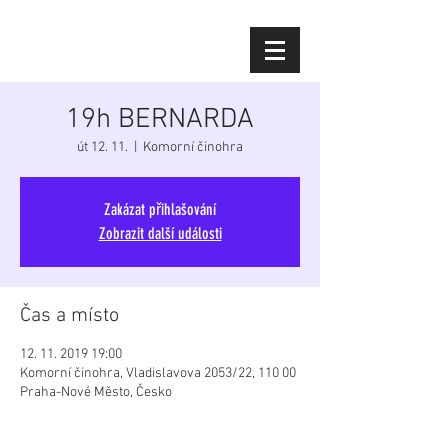
Diana Šoltýsová
19h BERNARDA
út 12. 11.
  |  
Komorní činohra
Zakázat přihlašování
Zobrazit další události
Čas a místo
12. 11. 2019 19:00
Komorní činohra, Vladislavova 2053/22, 110 00
Praha-Nové Město, Česko