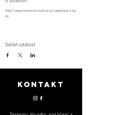
O události
http://www.komornicinohra.cz/repertoar/cha
os
Sdílet událost
KONTAKT
Termíny, divadlo, natáčení a