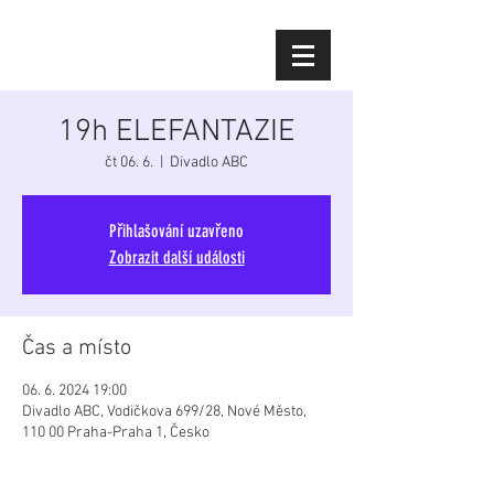
Diana Šoltýsová
19h ELEFANTAZIE
čt 06. 6.
  |  
Divadlo ABC
Přihlašování uzavřeno
Zobrazit další události
Čas a místo
06. 6. 2024 19:00
Divadlo ABC, Vodičkova 699/28, Nové Město,
110 00 Praha-Praha 1, Česko