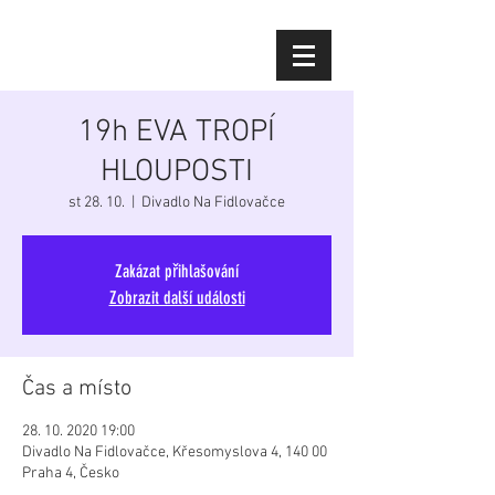
Diana Šoltýsová
19h EVA TROPÍ
HLOUPOSTI
st 28. 10.
  |  
Divadlo Na Fidlovačce
Zakázat přihlašování
Zobrazit další události
Čas a místo
28. 10. 2020 19:00
Divadlo Na Fidlovačce, Křesomyslova 4, 140 00
Praha 4, Česko