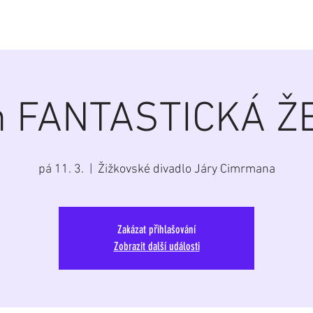
á
Home
Aktuálně
Program
Repertoár
G
h FANTASTICKÁ Ž
pá 11. 3.
  |  
Žižkovské divadlo Járy Cimrmana
Zakázat přihlašování
Zobrazit další události