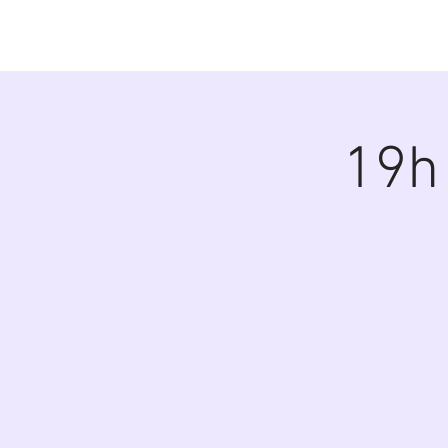
Diana Šoltýsov
19h