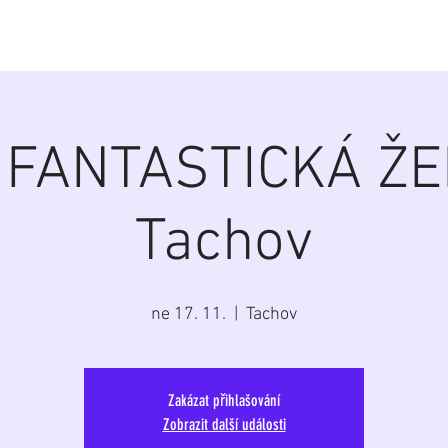
á
Home
Aktuálně
Program
Repertoár
G
 FANTASTICKÁ ŽE
Tachov
ne 17. 11.
  |  
Tachov
Zakázat přihlašování
Zobrazit další události