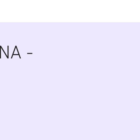
alerie
Zákulisí
Biografie
Kontakt
NA -