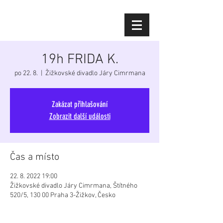
Diana Šoltýsová
19h FRIDA K.
po 22. 8.
  |  
Žižkovské divadlo Járy Cimrmana
Zakázat přihlašování
Zobrazit další události
Čas a místo
22. 8. 2022 19:00
Žižkovské divadlo Járy Cimrmana, Štítného
520/5, 130 00 Praha 3-Žižkov, Česko