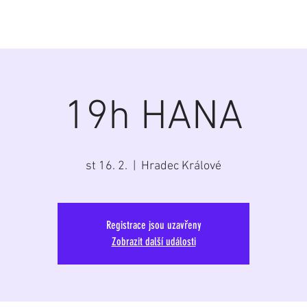
á
Home
Aktuálně
Program
Repertoár
G
19h HANA
st 16. 2.
  |  
Hradec Králové
Registrace jsou uzavřeny
Zobrazit další události