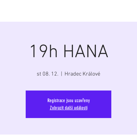
á
Home
Aktuálně
Program
Repertoár
G
19h HANA
st 08. 12.
  |  
Hradec Králové
Registrace jsou uzavřeny
Zobrazit další události