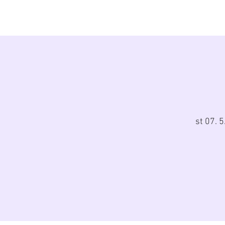
Diana Šoltýsov
st 07. 5