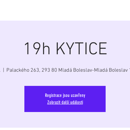
á
Home
Aktuálně
Program
Repertoár
G
19h KYTICE
.
  |  
Palackého 263, 293 80 Mladá Boleslav-Mladá Boleslav 
Registrace jsou uzavřeny
Zobrazit další události