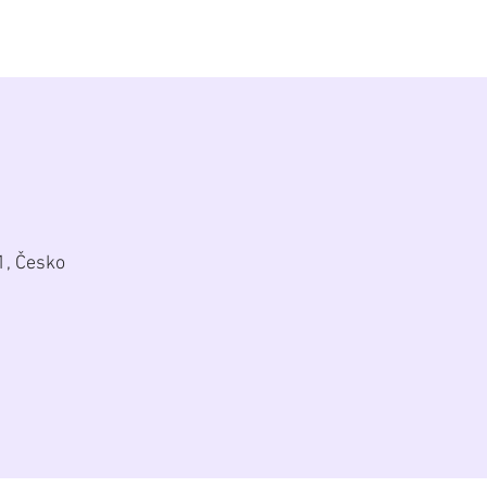
alerie
Zákulisí
Biografie
Kontakt
1, Česko