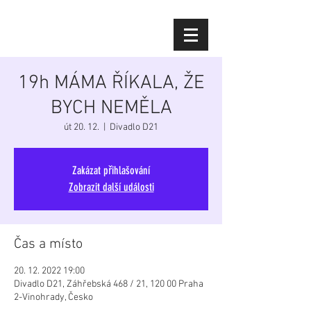
Diana Šoltýsová
19h MÁMA ŘÍKALA, ŽE
BYCH NEMĚLA
út 20. 12.
  |  
Divadlo D21
Zakázat přihlašování
Zobrazit další události
Čas a místo
20. 12. 2022 19:00
Divadlo D21, Záhřebská 468 / 21, 120 00 Praha
2-Vinohrady, Česko