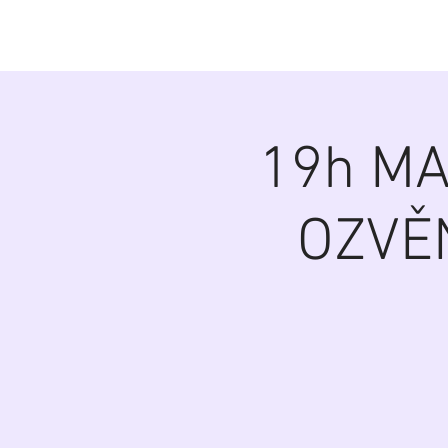
Diana Šoltýsov
19h MA
OZVĚ