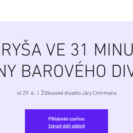
á
Home
Aktuálně
Program
Repertoár
G
RYŠA VE 31 MIN
NY BAROVÉHO DI
st 29. 6.
  |  
Žižkovské divadlo Járy Cimrmana
Přihlašování uzavřeno
Zobrazit další události