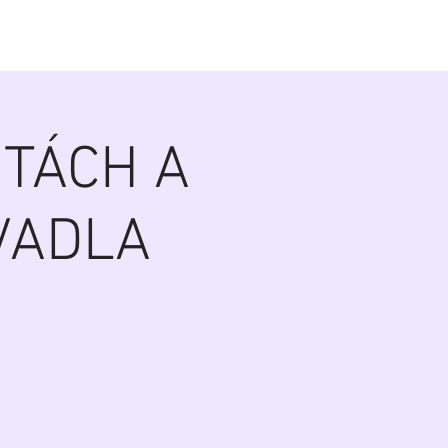
alerie
Zákulisí
Biografie
Kontakt
UTÁCH A
VADLA