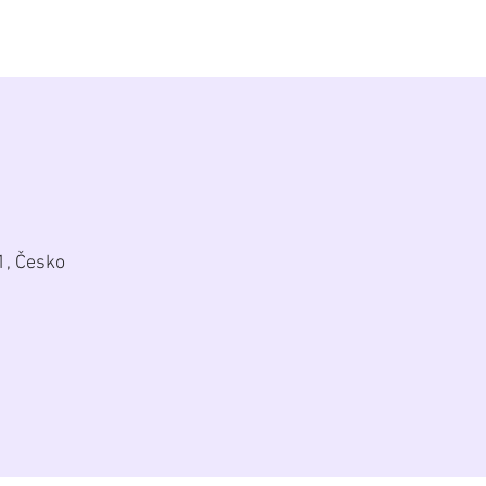
alerie
Zákulisí
Biografie
Kontakt
1, Česko