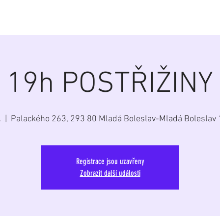
á
Home
Aktuálně
Program
Repertoár
G
19h POSTŘIŽINY
.
  |  
Palackého 263, 293 80 Mladá Boleslav-Mladá Boleslav 
Registrace jsou uzavřeny
Zobrazit další události