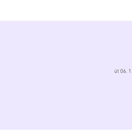
Diana Šoltýsov
út 06. 1