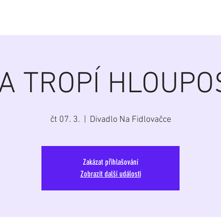
á
Home
Aktuálně
Program
Repertoár
G
A TROPÍ HLOUPO
čt 07. 3.
  |  
Divadlo Na Fidlovačce
Zakázat přihlašování
Zobrazit další události