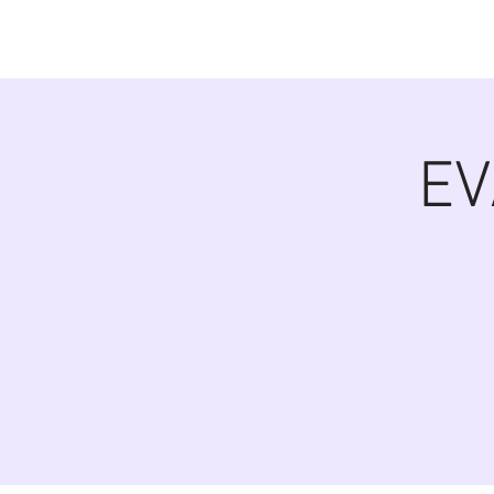
Diana Šoltýsov
EV