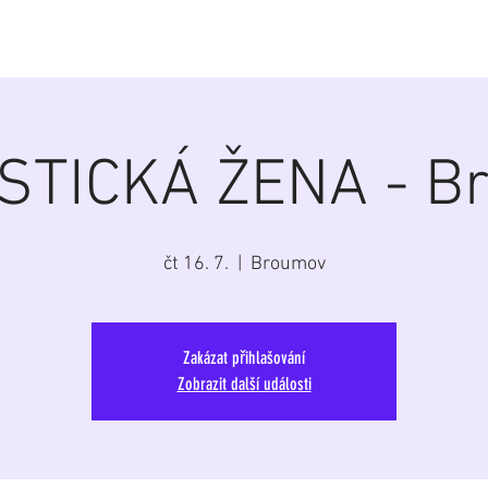
á
Home
Aktuálně
Program
Repertoár
G
STICKÁ ŽENA - B
čt 16. 7.
  |  
Broumov
Zakázat přihlašování
Zobrazit další události