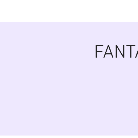
Diana Šoltýsov
FANT