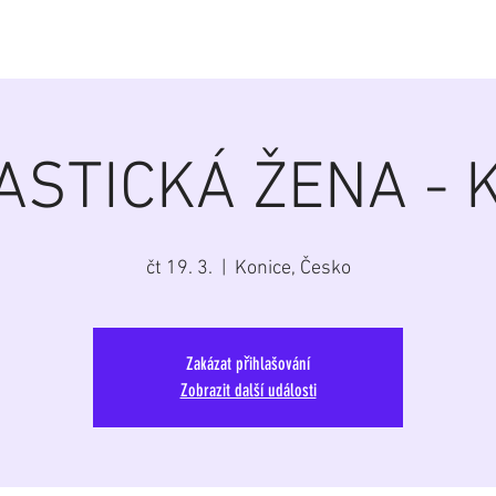
á
Home
Aktuálně
Program
Repertoár
G
ASTICKÁ ŽENA - K
čt 19. 3.
  |  
Konice, Česko
Zakázat přihlašování
Zobrazit další události