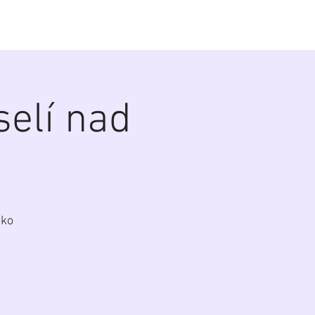
alerie
Zákulisí
Biografie
Kontakt
elí nad
sko