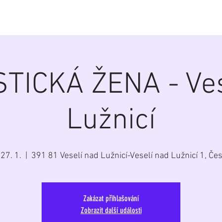
á
Home
Aktuálně
Program
Repertoár
G
TICKÁ ŽENA - Ves
Lužnicí
 27. 1.
  |  
391 81 Veselí nad Lužnicí-Veselí nad Lužnicí 1, Če
Zakázat přihlašování
Zobrazit další události