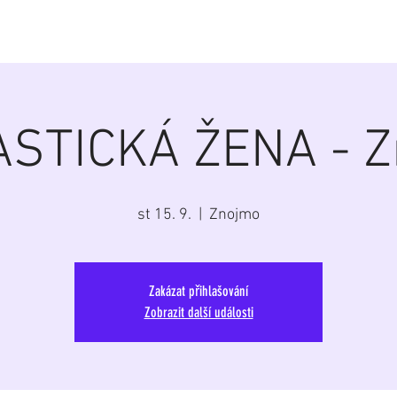
á
Home
Aktuálně
Program
Repertoár
G
STICKÁ ŽENA - 
st 15. 9.
  |  
Znojmo
Zakázat přihlašování
Zobrazit další události