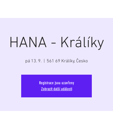
á
Home
Aktuálně
Program
Repertoár
G
HANA - Králíky
pá 13. 9.
  |  
561 69 Králíky, Česko
Registrace jsou uzavřeny
Zobrazit další události