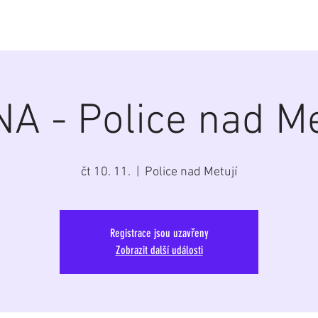
á
Home
Aktuálně
Program
Repertoár
G
A - Police nad Me
čt 10. 11.
  |  
Police nad Metují
Registrace jsou uzavřeny
Zobrazit další události