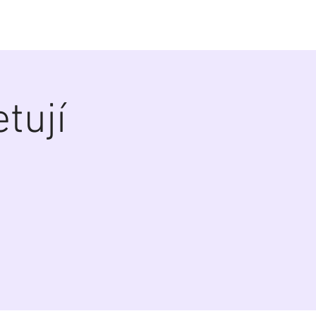
alerie
Zákulisí
Biografie
Kontakt
tují