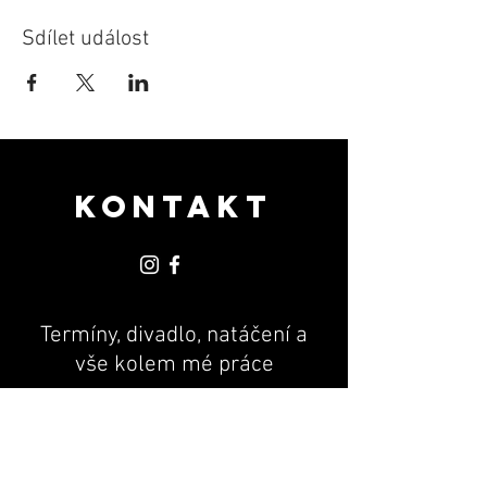
Sdílet událost
KONTAKT
Termíny, divadlo, natáčení a
vše kolem mé práce
PR & MANAGEMENT
Andrea Machová
+420 775 170 801