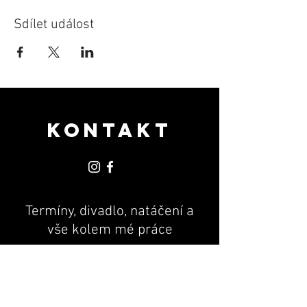
Sdílet událost
KONTAKT
Termíny, divadlo, natáčení a
vše kolem mé práce
PR & MANAGEMENT
Andrea Machová
+420 775 170 801