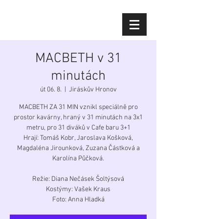
Diana Šoltýsová
MACBETH v 31
minutách
út 06. 8.
  |  
Jiráskův Hronov
MACBETH ZA 31 MIN vznikl speciálně pro
prostor kavárny, hraný v 31 minutách na 3x1
metru, pro 31 diváků v Cafe baru 3+1
Hrají: Tomáš Kobr, Jaroslava Košková,
Magdaléna Jirounková, Zuzana Částková a
Karolína Půčková.
Režie: Diana Nečásek Šoltýsová
Kostýmy: Vašek Kraus