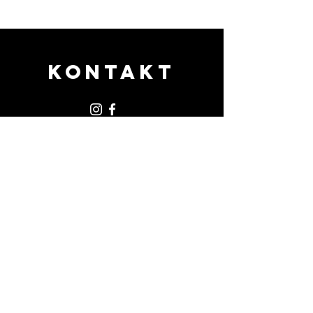
KONTAKT
Termíny, divadlo, natáčení a
vše kolem mé práce
PR & MANAGEMENT
Andrea Machová
+420 775 170 801
andrea@partida.cz
Žádost o foto s podpisem a