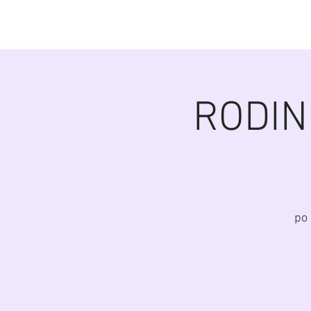
Diana Šoltýsov
RODIN
po 