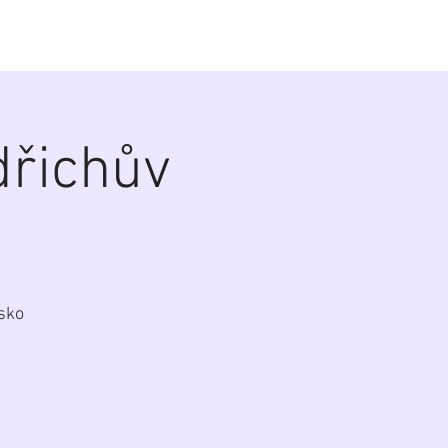
alerie
Zákulisí
Biografie
Kontakt
řichův
sko