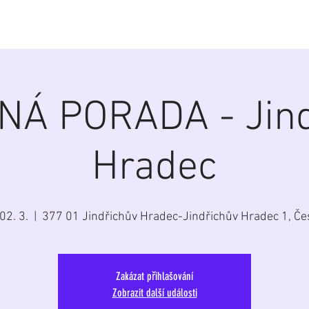
á
Home
Aktuálně
Program
Repertoár
G
NÁ PORADA - Jind
Hradec
02. 3.
  |  
377 01 Jindřichův Hradec-Jindřichův Hradec 1, Če
Zakázat přihlašování
Zobrazit další události