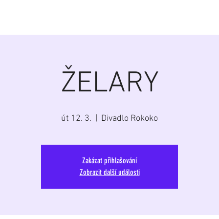
á
Home
Aktuálně
Program
Repertoár
G
ŽELARY
út 12. 3.
  |  
Divadlo Rokoko
Zakázat přihlašování
Zobrazit další události